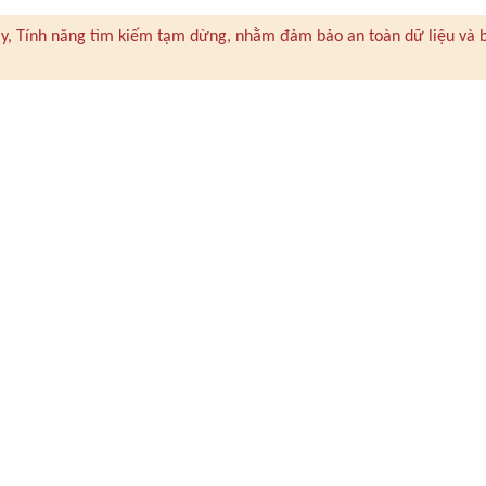
 này, Tính năng tìm kiếm tạm dừng, nhằm đảm bảo an toàn dữ liệu và 