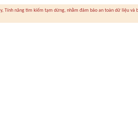
 này, Tính năng tìm kiếm tạm dừng, nhằm đảm bảo an toàn dữ liệu và 