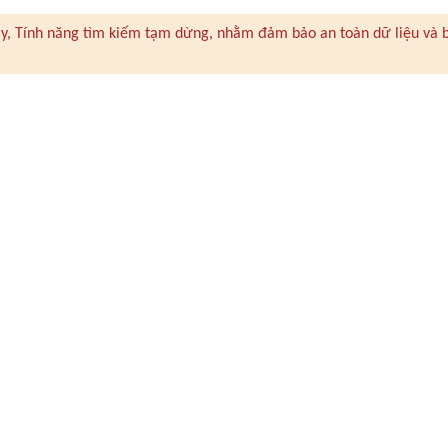
 này, Tính năng tìm kiếm tạm dừng, nhằm đảm bảo an toàn dữ liệu và 