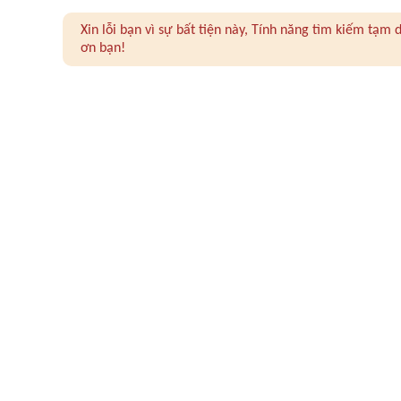
Xin lỗi bạn vì sự bất tiện này, Tính năng tìm kiếm tạ
ơn bạn!