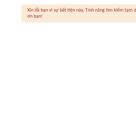
Xin lỗi bạn vì sự bất tiện này, Tính năng tìm kiếm tạ
ơn bạn!