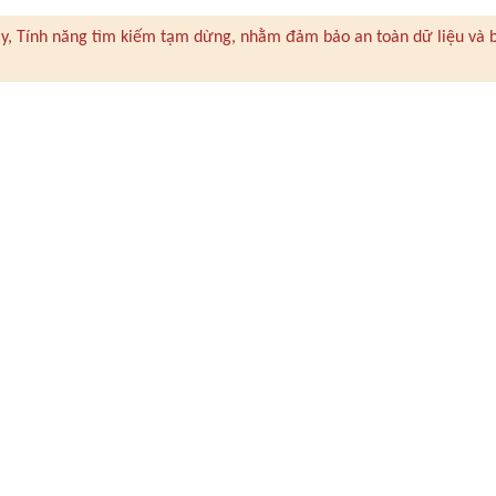
 này, Tính năng tìm kiếm tạm dừng, nhằm đảm bảo an toàn dữ liệu và 