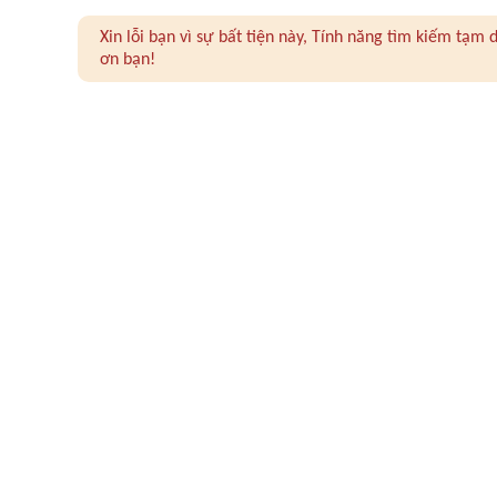
Xin lỗi bạn vì sự bất tiện này, Tính năng tìm kiếm tạ
ơn bạn!