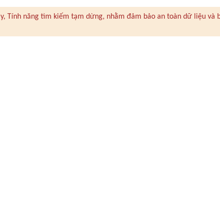
 này, Tính năng tìm kiếm tạm dừng, nhằm đảm bảo an toàn dữ liệu và 