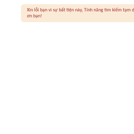
Xin lỗi bạn vì sự bất tiện này, Tính năng tìm kiếm tạ
ơn bạn!