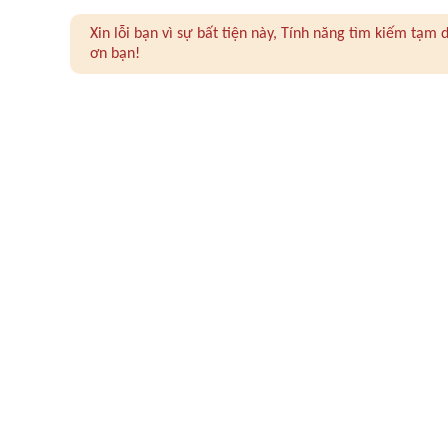
Xin lỗi bạn vì sự bất tiện này, Tính năng tìm kiếm tạ
ơn bạn!