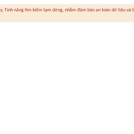
 này, Tính năng tìm kiếm tạm dừng, nhằm đảm bảo an toàn dữ liệu và 