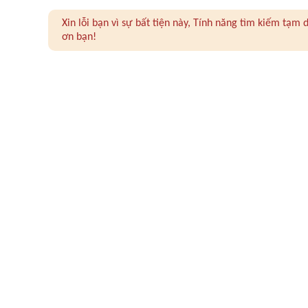
Xin lỗi bạn vì sự bất tiện này, Tính năng tìm kiếm tạ
ơn bạn!