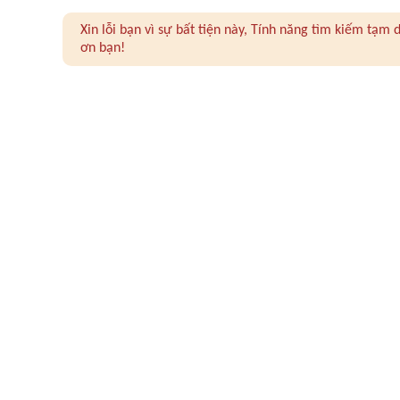
Xin lỗi bạn vì sự bất tiện này, Tính năng tìm kiếm tạ
ơn bạn!