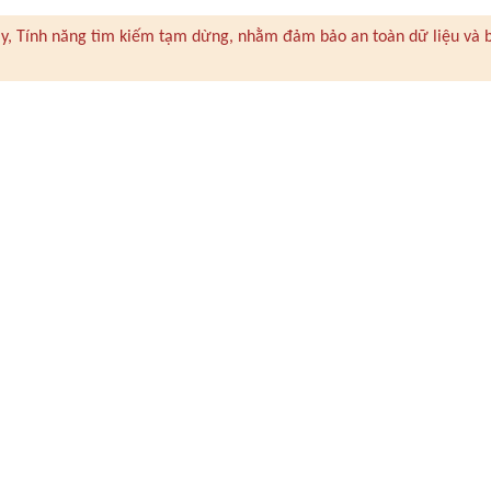
 này, Tính năng tìm kiếm tạm dừng, nhằm đảm bảo an toàn dữ liệu và 