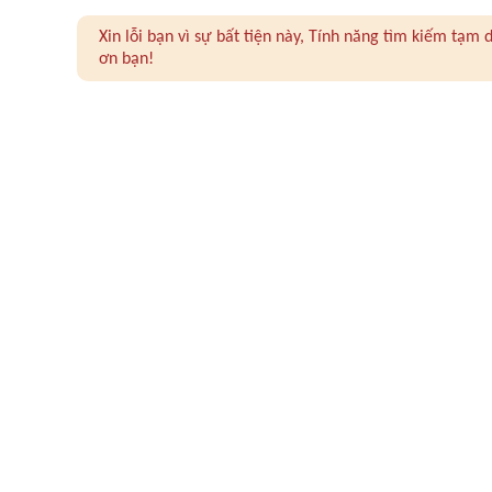
Xin lỗi bạn vì sự bất tiện này, Tính năng tìm kiếm tạ
ơn bạn!