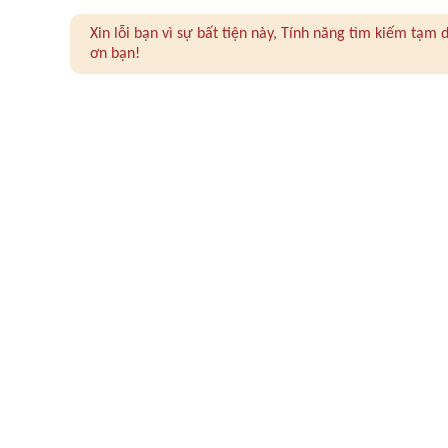
Xin lỗi bạn vì sự bất tiện này, Tính năng tìm kiếm tạ
ơn bạn!