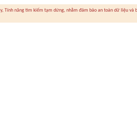
 này, Tính năng tìm kiếm tạm dừng, nhằm đảm bảo an toàn dữ liệu và 