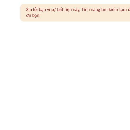
Xin lỗi bạn vì sự bất tiện này, Tính năng tìm kiếm tạ
ơn bạn!