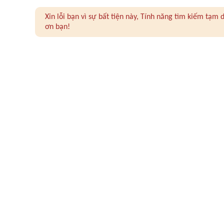
Xin lỗi bạn vì sự bất tiện này, Tính năng tìm kiếm tạ
ơn bạn!