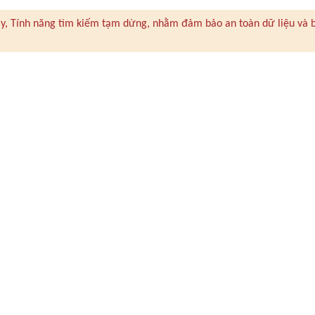
 này, Tính năng tìm kiếm tạm dừng, nhằm đảm bảo an toàn dữ liệu và 