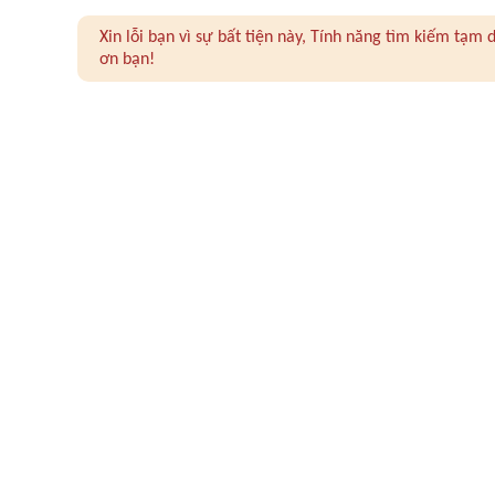
Xin lỗi bạn vì sự bất tiện này, Tính năng tìm kiếm tạ
ơn bạn!