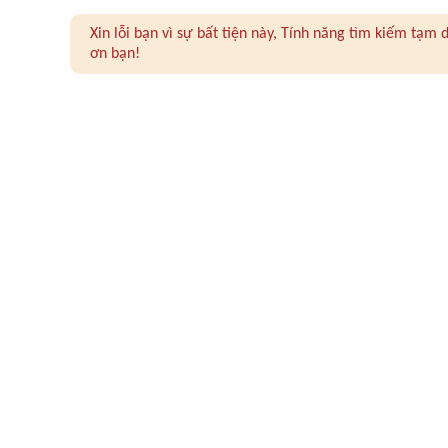
Xin lỗi bạn vì sự bất tiện này, Tính năng tìm kiếm tạ
ơn bạn!