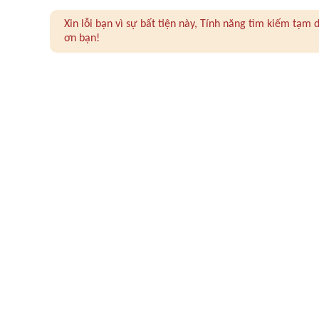
Xin lỗi bạn vì sự bất tiện này, Tính năng tìm kiếm tạ
ơn bạn!