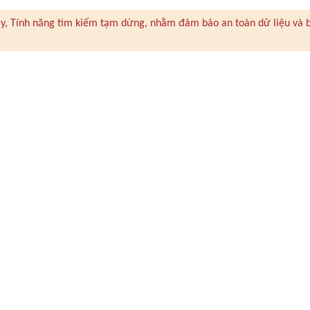
 này, Tính năng tìm kiếm tạm dừng, nhằm đảm bảo an toàn dữ liệu và 