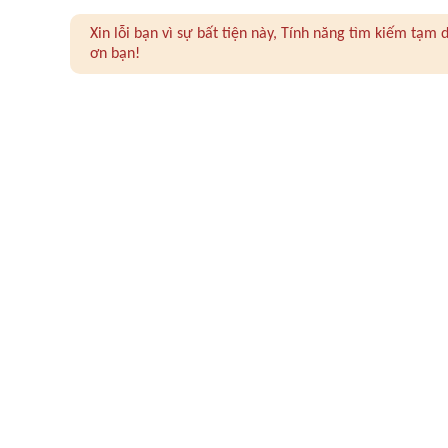
Xin lỗi bạn vì sự bất tiện này, Tính năng tìm kiếm tạ
ơn bạn!