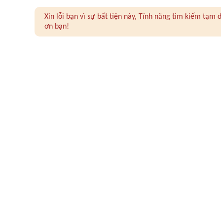
Xin lỗi bạn vì sự bất tiện này, Tính năng tìm kiếm tạ
ơn bạn!