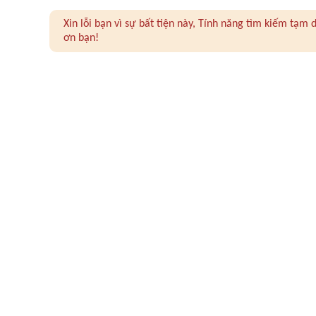
Xin lỗi bạn vì sự bất tiện này, Tính năng tìm kiếm tạ
ơn bạn!