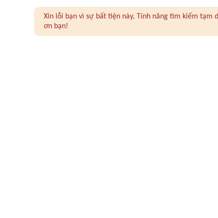
Xin lỗi bạn vì sự bất tiện này, Tính năng tìm kiếm tạ
ơn bạn!