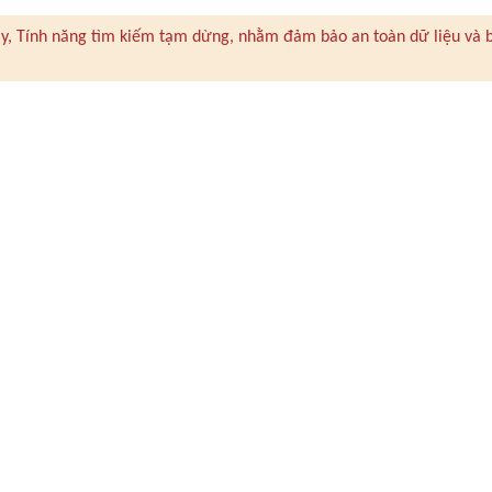
 này, Tính năng tìm kiếm tạm dừng, nhằm đảm bảo an toàn dữ liệu và 