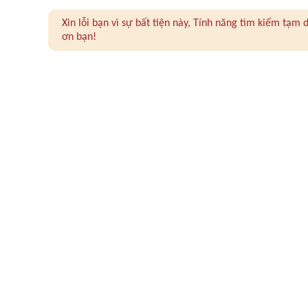
Xin lỗi bạn vì sự bất tiện này, Tính năng tìm kiếm tạ
ơn bạn!