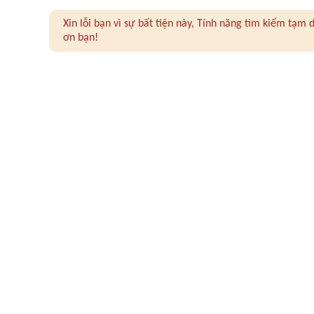
Xin lỗi bạn vì sự bất tiện này, Tính năng tìm kiếm tạ
ơn bạn!