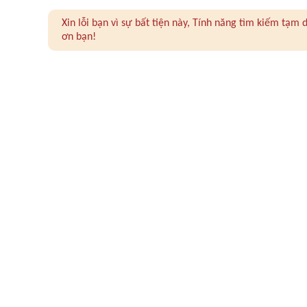
Xin lỗi bạn vì sự bất tiện này, Tính năng tìm kiếm tạ
ơn bạn!