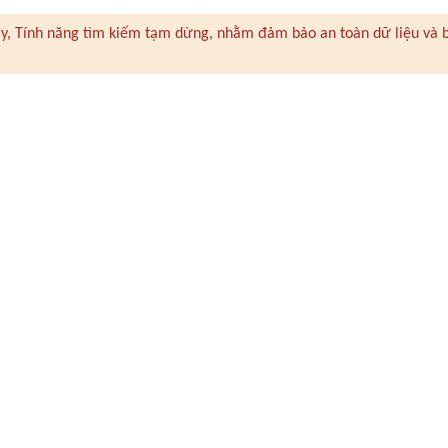
 này, Tính năng tìm kiếm tạm dừng, nhằm đảm bảo an toàn dữ liệu và 