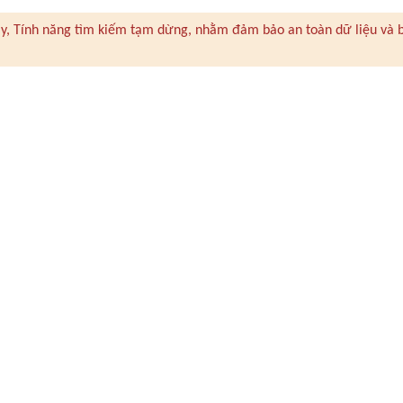
 này, Tính năng tìm kiếm tạm dừng, nhằm đảm bảo an toàn dữ liệu và 