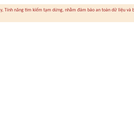
 này, Tính năng tìm kiếm tạm dừng, nhằm đảm bảo an toàn dữ liệu và 