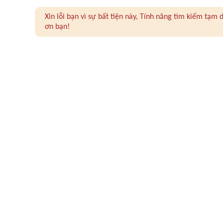
Xin lỗi bạn vì sự bất tiện này, Tính năng tìm kiếm tạ
ơn bạn!