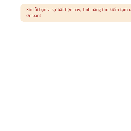
Xin lỗi bạn vì sự bất tiện này, Tính năng tìm kiếm tạ
ơn bạn!