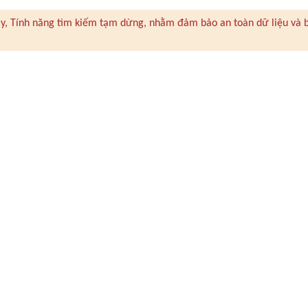
 này, Tính năng tìm kiếm tạm dừng, nhằm đảm bảo an toàn dữ liệu và 