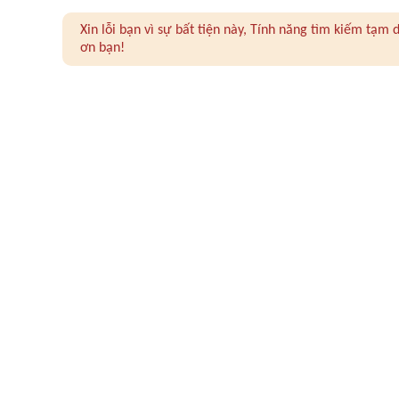
Xin lỗi bạn vì sự bất tiện này, Tính năng tìm kiếm tạ
ơn bạn!