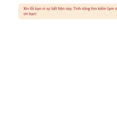
Xin lỗi bạn vì sự bất tiện này, Tính năng tìm kiếm tạ
ơn bạn!