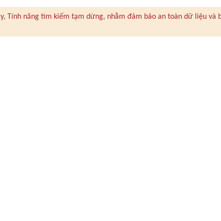
 này, Tính năng tìm kiếm tạm dừng, nhằm đảm bảo an toàn dữ liệu và 