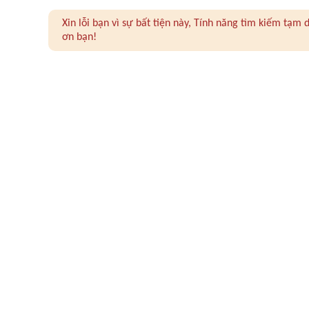
Xin lỗi bạn vì sự bất tiện này, Tính năng tìm kiếm tạ
ơn bạn!