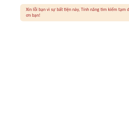
Xin lỗi bạn vì sự bất tiện này, Tính năng tìm kiếm tạ
ơn bạn!