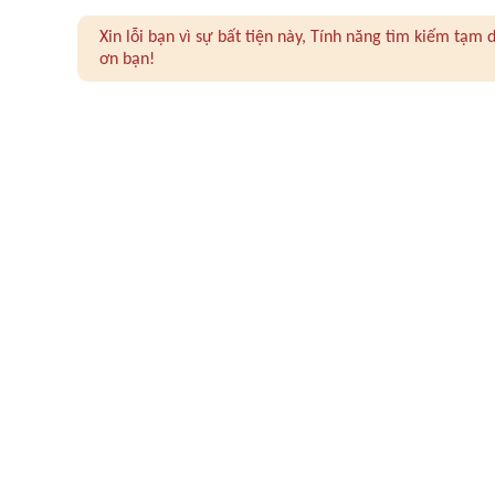
Xin lỗi bạn vì sự bất tiện này, Tính năng tìm kiếm tạ
ơn bạn!