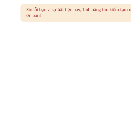
Xin lỗi bạn vì sự bất tiện này, Tính năng tìm kiếm tạ
ơn bạn!