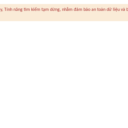
 này, Tính năng tìm kiếm tạm dừng, nhằm đảm bảo an toàn dữ liệu và 