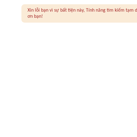
Xin lỗi bạn vì sự bất tiện này, Tính năng tìm kiếm tạ
ơn bạn!