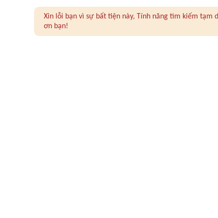
Xin lỗi bạn vì sự bất tiện này, Tính năng tìm kiếm tạ
ơn bạn!