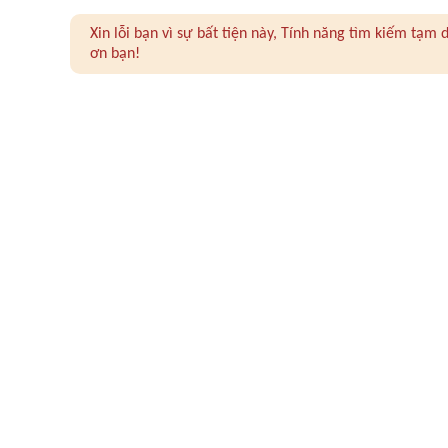
Xin lỗi bạn vì sự bất tiện này, Tính năng tìm kiếm tạ
ơn bạn!