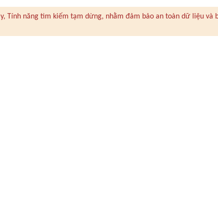
 này, Tính năng tìm kiếm tạm dừng, nhằm đảm bảo an toàn dữ liệu và 